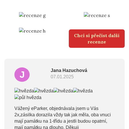
Chci si přečíst další
recenze
Jana Hazuchová
J
07.01.2025
Vážený eParker, objednávala jsem u Vás
2x,zásilka dorazila vždy tak jak měla, oba vnuci
mají památku na 1-třídu a jestli budou opatrní,
mají památku na dlouho. Děkuji