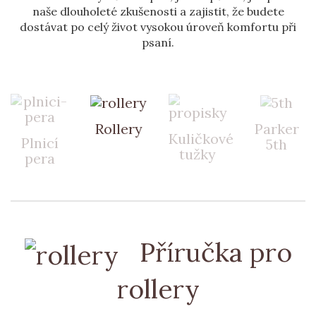
naše dlouholeté zkušenosti a zajistit, že budete
dostávat po celý život vysokou úroveň komfortu při
psaní.
Rollery
Parker
Kuličkové
Plnicí
5th
tužky
pera
Příručka pro
rollery