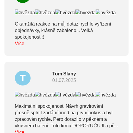
Okamžitá reakce na můj dotaz, rychlé vyřízení
objednávky, krásně zabaleno... Velká
spokojenost :)
Více
Tom Slany
T
01.07.2025
Maximální spokojenost. Návrh gravírování
přesně splnil zadání hned na první pokus a byl
zpracován rychle. Pero dorazilo v pěkném a
vkusném balení. Tuto firmu DOPORUČUJI a při
dalším nákupu se určitě vrátím zase zpět. Ať se
Více