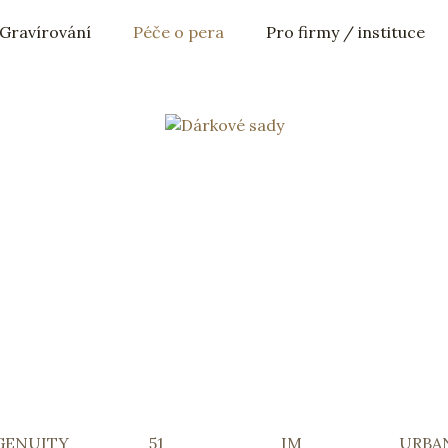
Gravírování
Péče o pera
Pro firmy
/ instituce
GENUITY
51
IM
URBA