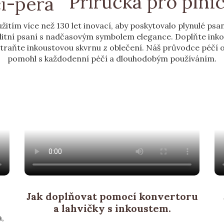
Příručka pro plnic
žitím více než 130 let inovací, aby poskytovalo plynulé psa
kvalitní psaní s nadčasovým symbolem elegance. Doplňte ink
aňte inkoustovou skvrnu z oblečení. Náš průvodce péčí o 
pomohl s každodenní péčí a dlouhodobým používáním.
Jak doplňovat pomocí konvertoru
a lahvičky s inkoustem.
,