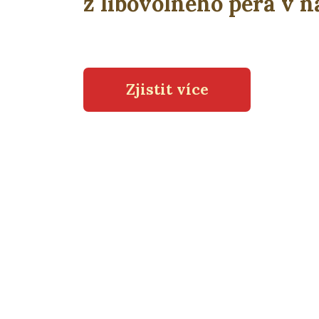
z libovolného pera v n
Zjistit více