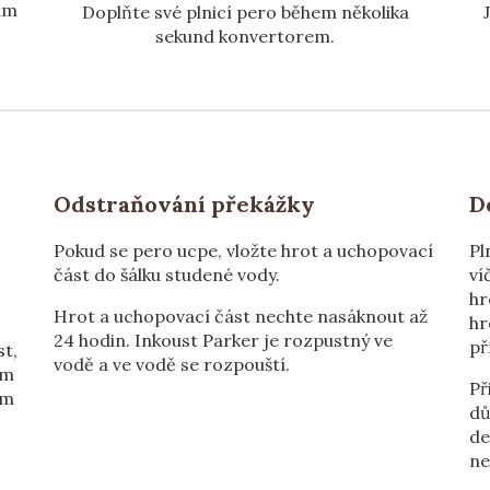
ím
Doplňte své plnicí pero během několika
sekund konvertorem.
Odstraňování překážky
D
Pokud se pero ucpe, vložte hrot a uchopovací
Pl
část do šálku studené vody.
ví
hr
Hrot a uchopovací část nechte nasáknout až
hr
24 hodin. Inkoust Parker je rozpustný ve
př
st,
vodě a ve vodě se rozpouští.
ím
Př
ím
dů
de
ne