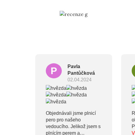
Pavla
P
Pantůčková
02.04.2024
Objednávali jsme plnicí
R
pero pro našeho
o
vedoucího. Jelikož jsem s
P
plnícím perem a
V