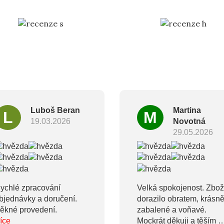
Luboš Beran
Martina
L
M
19.03.2026
Novotná
29.05.2026
ychlé zpracování
Velká spokojenost. Zbož
bjednávky a doručení.
dorazilo obratem, krásn
ěkné provedení.
zabalené a voňavé.
íce
Mockrát děkuji a těším s