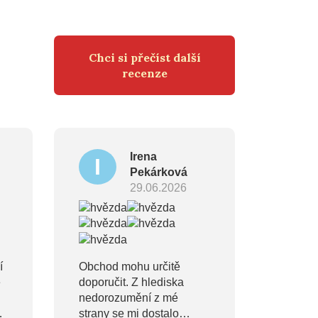
Chci si přečíst další
recenze
Irena
I
Pekárková
29.06.2026
í
Obchod mohu určitě
ě
doporučit. Z hlediska
nedorozumění z mé
e
strany se mi dostalo