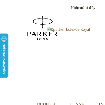
Náhradní díly
Skočit na obsah
Základní navigace
DUOFOLD
SONNET
IN