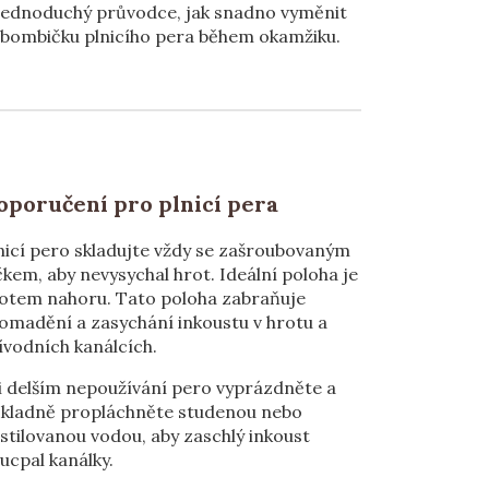
Jednoduchý průvodce, jak snadno vyměnit
bombičku plnicího pera během okamžiku.
oporučení pro plnicí pera
nicí pero skladujte vždy se zašroubovaným
čkem, aby nevysychal hrot. Ideální poloha je
otem nahoru. Tato poloha zabraňuje
omadění a zasychání inkoustu v hrotu a
ívodních kanálcích.
i delším nepoužívání pero vyprázdněte a
kladně propláchněte studenou nebo
stilovanou vodou, aby zaschlý inkoust
ucpal kanálky.