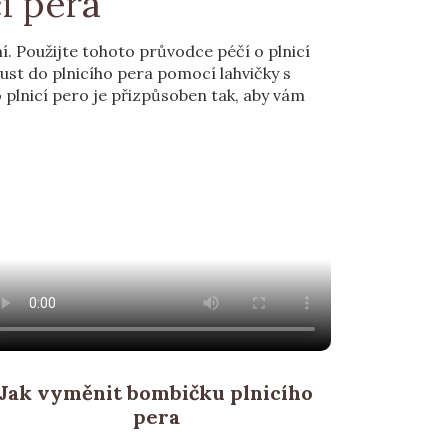
í pera
ní. Použijte tohoto průvodce péčí o plnicí
oust do plnicího pera pomocí lahvičky s
plnicí pero je přizpůsoben tak, aby vám
Jak vyměnit bombičku plnicího
pera