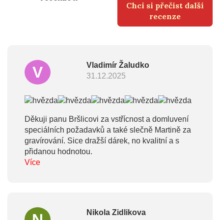
Chci si přečíst další
recenze
Vladimír Žaludko
V
31.12.2025
Děkuji panu Bršlicovi za vstřícnost a domluvení
speciálních požadavků a také slečně Martině za
gravírování. Sice dražší dárek, no kvalitní a s
přidanou hodnotou.
Více
Nikola Zidlikova
N