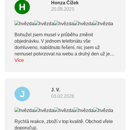
Honza Čížek
H
20.08.2025
Bohužel jsem musel v průběhu změnit
objednávku. V jednom telefonátu vše
domluveno, nabídnuto řešení, nic jsem už
nemusel potvrzovat na webu a druhý den už jen
radost kolegy ze super dárku. Díky.
Více
J. V.
J
03.02.2026
Rychlá reakce, zboží v top kvalitě. Obchod vřele
doporučuji.