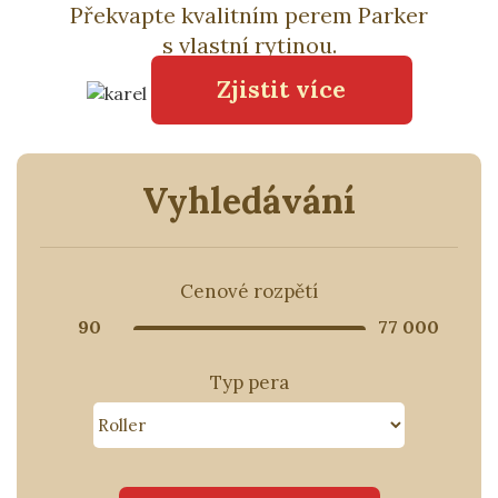
Překvapte kvalitním perem Parker
s vlastní rytinou.
Zjistit více
Vyhledávání
Cenové rozpětí
90
77 000
Typ pera