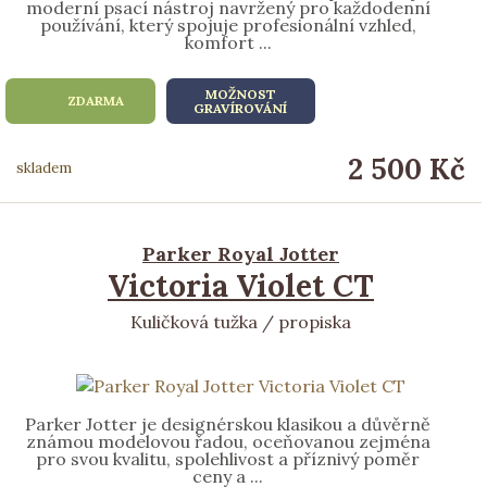
moderní psací nástroj navržený pro každodenní
používání, který spojuje profesionální vzhled,
komfort ...
MOŽNOST
ZDARMA
GRAVÍROVÁNÍ
2 500 Kč
skladem
Parker Royal Jotter
Victoria Violet CT
Kuličková tužka / propiska
Parker Jotter je designérskou klasikou a důvěrně
známou modelovou řadou, oceňovanou zejména
pro svou kvalitu, spolehlivost a příznivý poměr
ceny a ...