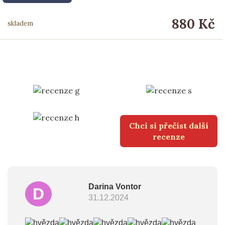
880 Kč
skladem
5,0
5,0
5,0
Chci si přečíst další
recenze
Darina Vontor
D
31.12.2024