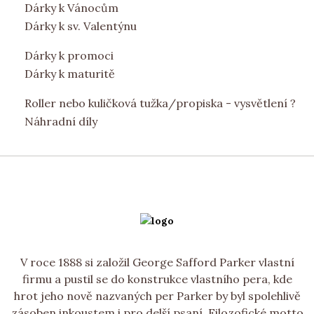
Dárky k Vánocům
Dárky k sv. Valentýnu
Dárky k promoci
Dárky k maturitě
Roller nebo kuličková tužka/propiska - vysvětlení ?
Náhradní díly
V roce 1888 si založil George Safford Parker vlastní
firmu a pustil se do konstrukce vlastního pera, kde
hrot jeho nově nazvaných per Parker by byl spolehlivě
zásoben inkoustem i pro delší psaní. Filozofické motto