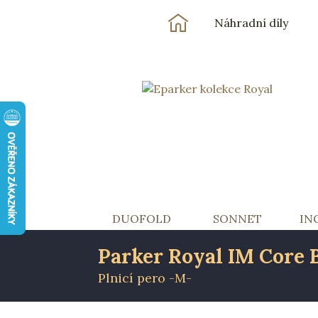
Náhradní díly
Skočit na obsah
Základní navigace
DUOFOLD
SONNET
IN
Parker Royal IM Core 
Plnicí pero -M-