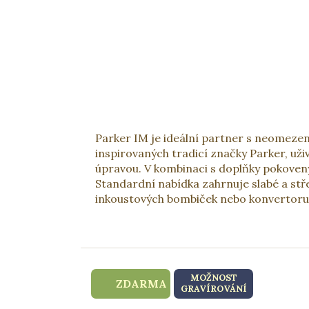
Parker IM je ideální partner s neomezený
inspirovaných tradicí značky Parker, už
úpravou. V kombinaci s doplňky pokovený
Standardní nabídka zahrnuje slabé a st
inkoustových bombiček nebo konvertoru 
MOŽNOST
ZDARMA
GRAVÍROVÁNÍ