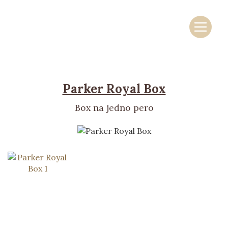
Skočit na obsah
Základní navigace
Parker Royal Box
Box na jedno pero