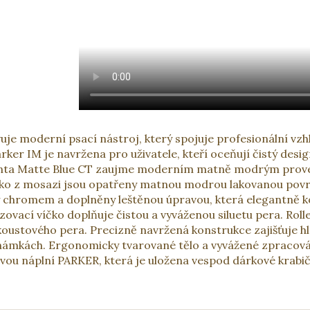
je moderní psací nástroj, který spojuje profesionální vzh
er IM je navržena pro uživatele, kteří oceňují čistý desig
rianta Matte Blue CT zaujme moderním matně modrým prove
íčko z mosazi jsou opatřeny matnou modrou lakovanou povrc
y chromem a doplněny leštěnou úpravou, která elegantně 
vací víčko doplňuje čistou a vyváženou siluetu pera. Roll
inkoustového pera. Precizně navržená konstrukce zajišťuje hl
námkách. Ergonomicky tvarované tělo a vyvážené zpracování
vou náplní PARKER, která je uložena vespod dárkové krabič