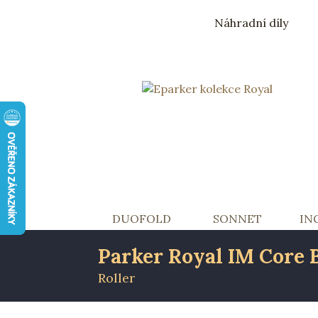
Náhradní díly
Skočit na obsah
Základní navigace
DUOFOLD
SONNET
IN
Parker Royal IM Core 
Roller