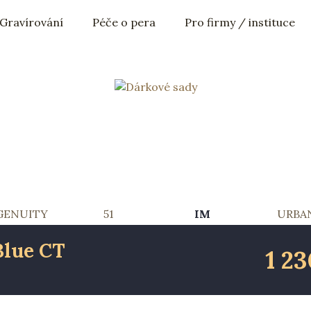
Gravírování
Péče o pera
Pro firmy
/ instituce
GENUITY
51
IM
URBA
Blue CT
1 2