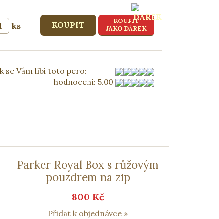
KOUPIT
ks
JAKO DÁREK
k se Vám líbí toto pero:
hodnocení
:
5.00
Parker Royal Box s růžovým
pouzdrem na zip
800 Kč
Přidat k objednávce »