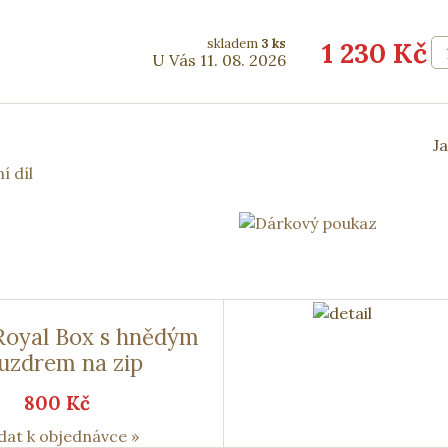
skladem
3 ks
1 230 Kč
U Vás 11. 08. 2026
Ja
í díl
Royal Box s hnědým
uzdrem na zip
800 Kč
dat k objednávce »