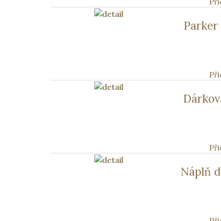
Při
Parker
Při
Dárkov
Při
Náplň d
Při