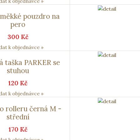
dat k objednávce »
 měkké pouzdro na
pero
300 Kč
dat k objednávce »
á taška PARKER se
stuhou
120 Kč
dat k objednávce »
o rolleru černá M -
střední
170 Kč
dat k objednávce »