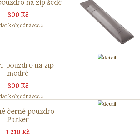
pouzdro na zip šedé
300 Kč
dat k objednávce »
r pouzdro na zip
modré
300 Kč
dat k objednávce »
é černé pouzdro
Parker
1 210 Kč