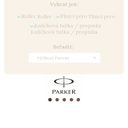
Vybrat jen:
Roller
Plnicí pero
Kuličková tužka / propiska
Seřadit: