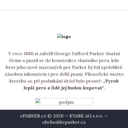
V roce 1888 si založil George Safford Parker vlastní
firmu a pustil se do konstrukce vlastního pera, kde
hrot jeho nově nazvaných per Parker by byl spolehlivě
zásoben inkoustem i pro delší psaní. Filozofické motto
kterého se při podnikání držel bylo prosté:
„Vyrob
lepší pero a lidé jej budou kupovat“.
ePARKER.cz © 2026 — KVARK AG s.r.o. —
obchod@eparker.cz