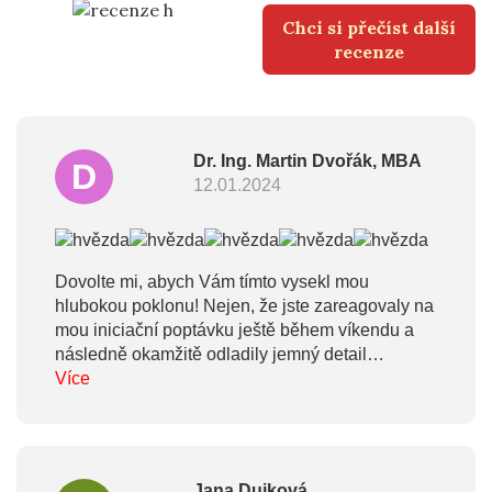
Chci si přečíst další
recenze
Dr. Ing. Martin Dvořák, MBA
D
12.01.2024
Dovolte mi, abych Vám tímto vysekl mou
hlubokou poklonu! Nejen, že jste zareagovaly na
mou iniciační poptávku ještě během víkendu a
následně okamžitě odladily jemný detail
grafického náhledu gravírování, ale celou dobu
Více
jsem měl pocit, že nekomunikuji s anonymním “e-
shopem”, ale s konkrétními lidmi, kteří mi velmi
dobře rozumí. Vše jste podtrhly dnešní promptní
dodávkou v balení s parfémovaným papírem
Jana Dujková