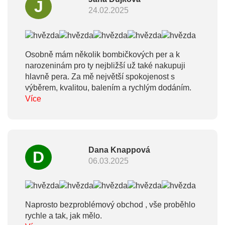
J
uvnitř a personifikovanou kartičkou balící osoby.
24.02.2025
Nemám slov. Takto má vypadat zákaznická
orientace 21. století. Děláte svou práci velmi
dobře, děkuji Vám !
Osobně mám několik bombičkových per a k
narozeninám pro ty nejbližší už také nakupuji
hlavně pera. Za mě největší spokojenost s
výběrem, kvalitou, balením a rychlým dodáním.
Více
Dana Knappová
D
06.03.2025
Naprosto bezproblémový obchod , vše proběhlo
rychle a tak, jak mělo.