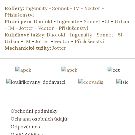
Rollery:
Ingenuity
-
Sonnet
-
IM
-
Vector
-
Příslušenství
Plnicí pera:
Duofold
-
Ingenuity
-
Sonnet
-
51
-
Urban
-
IM
-
Jotter
-
Vector
-
Příslušenství
Kuličkové tužky:
Duofold
-
Ingenuity
-
Sonnet
-
51
-
Urban
-
IM
-
Jotter
-
Vector
-
Příslušenství
Mechanické tužky:
Jotter
Obchodní podmínky
Ochrana osobních údajů
Odpovědnost
O ePARKER.cz