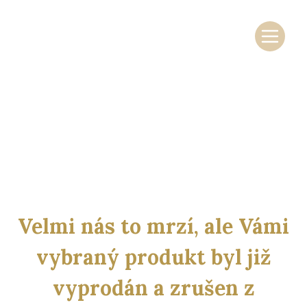
Skočit na obsah
Základní navigace
Velmi nás to mrzí, ale Vámi
vybraný produkt byl již
vyprodán a zrušen z