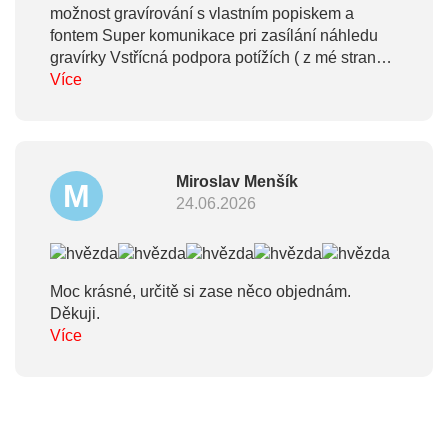
možnost gravírování s vlastním popiskem a
fontem Super komunikace pri zasílání náhledu
gravírky Vstřícná podpora potížích ( z mé strany)
při zásílání pera A samotné pero je v moc hezké,
Více
těžší a odpovídající k obrázku * jako hezký
bonus, balíček byl navoňený po otevření *
Miroslav Menšík
M
24.06.2026
Moc krásné, určitě si zase něco objednám.
Děkuji.
Více