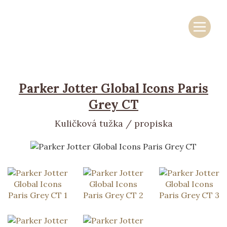
Skočit na obsah
Základní navigace
Parker Jotter Global Icons Paris
Grey CT
Kuličková tužka / propiska