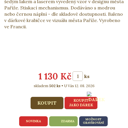
šedým lakem a laserem vyvedený vzor v designu města
Paříže. Stiskací mechanismus. Dodáváno s modrou
nebo černou náplní - dle skladové dostupnosti. Baleno
v dárkové krabičce ve vizuálu města Paříže. Vyrobeno
ve Francii.
1 130 Kč
ks
skladem
502 ks
U Vás 12. 08. 2026
KOUPIT
JAKO DÁREK
MOŽNOST
NOVINKA
ZDARMA
GRAVÍROVÁNÍ