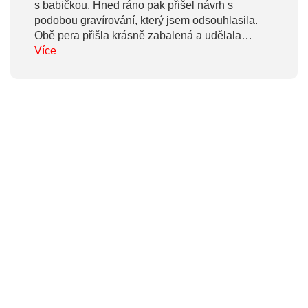
s babičkou. Hned ráno pak přišel návrh s
podobou gravírování, který jsem odsouhlasila.
Obě pera přišla krásně zabalená a udělala
radost. Moc hezká práce, děkuji Martině :)
Více
Komunikace ohledně objednávky i doručení
parádní.