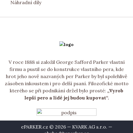
Náhradní díly
V roce 1888 si založil George Safford Parker vlastní
firmu a pustil se do konstrukce vlastního pera, kde
hrot jeho nově nazvaných per Parker by byl spolehlivě
zásoben inkoustem i pro delší psaní. Filozofické motto
kterého se při podnikání držel bylo prosté:
„Vyrob
lepší pero a lidé jej budou kupovat“.
ePARKER.cz © 2026 — KVARK AG s.r.o. —