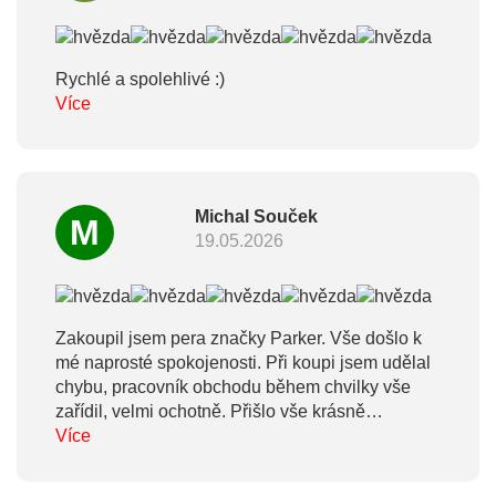
Rychlé a spolehlivé :)
Více
Michal Souček
M
19.05.2026
Zakoupil jsem pera značky Parker. Vše došlo k
mé naprosté spokojenosti. Při koupi jsem udělal
chybu, pracovník obchodu během chvilky vše
zařídil, velmi ochotně. Přišlo vše krásně
zabalené, v dárkové úpravě, těším se na další
Více
\"shoping\" v této prodejně. Vřele doporučuji
ostatním pro kvalitu, rychlost, profesionalitu a