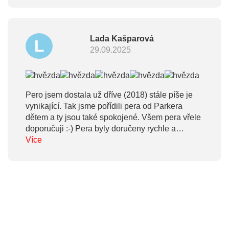
Lada Kašparová
L
29.09.2025
Pero jsem dostala už dříve (2018) stále píše je
vynikající. Tak jsme pořídili pera od Parkera
dětem a ty jsou také spokojené. Všem pera vřele
doporučuji :-) Pera byly doručeny rychle a
perfektně zabalené. Potřebovala jsem dořešit pár
Více
věcí skrz fakturaci, zavolala jsem a pan prodejce
byl velmi ochotný a se vším mi pomohl.