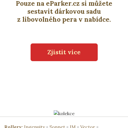
Pouze na eParker.cz si můžete
sestavit dárkovou sadu
z libovolného pera v nabídce.
Zjistit více
Rollery:
Ingenuity
-
Sonnet
-
IM
-
Vector
-