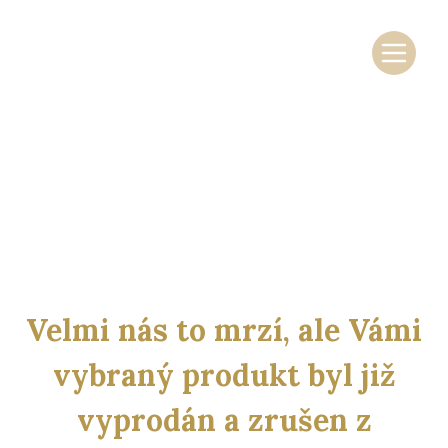
Skočit na obsah
Základní navigace
Velmi nás to mrzí, ale Vámi
vybraný produkt byl již
vyprodán a zrušen z