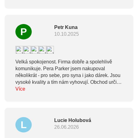
plnicího pera a to jsem objednal bez váhání,
protože mám mnohaleté zkušenosti s plnicími
pery Parker. Bohužel i to pero, které mi sloužilo
přes třicet let, dosloužilo, a proto jsem koupil
Petr Kuna
P
nové. Opět jsem se nezklamal, pero píše
10.10.2025
perfektně. Vyhovuje mi, že nemusím vyvíjet velký
tlak při psaní a to funguje výborně i s rollerem.
Využil jsem i gravírování, opět k plné
spokojenosti. Dlouhodobě fungující firma je
Velká spokojenost. Firma dobře a spolehlivě
prostě dlouhodobě fungující firma. Reklamu
komunikuje. Pera Parker jsem nakupoval
nepotřebuje, lidé si to sami řeknou.
několikrát - pro sebe, pro syna i jako dárek. Jsou
vysoké kvality a tím nám vyhovují. Obchod určitě
doporučuji.
Více
Lucie Holubová
L
26.06.2026