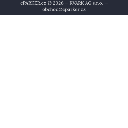
ePARKER.cz © 2026 — KVARK AG s.r.o. —
obchod@eparker.cz