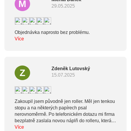
M
29.05.2025
Objednávka naprosto bez problému.
Více
Zdeněk Lutovský
Z
15.07.2025
Zakoupil jsem původně jen roller. Měl jen tenkou
stopu a na některých papírech psal
nerovnoměrrně. Po telefonickém dotazu mi firma
bezplatně zaslala novou náplň do rolleru, která
píše skvostně. Plánoval jsem i zakoupení
Více