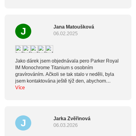
Jana Matoušková
J
06.02.2025
Jako dárek jsem objednávala pero Parker Royal
IM Monochrome Titanium s osobním
gravírováním. Ačkoli se tak stalo v neděli, byla
jsem kontaktována ještě týž den, abychom
doladili všechny detaily zakázky. Za 2 dny bylo
Více
nádherně zpracované, perfektně zabalené a
skutečně voňavé zboží expedováno. Splnilo
očekávání a darovanému člověku udělalo
opravdu radost. Tento krásný dárek tím potěšil
Jarka Zvěřinová
J
obě strany. Vlastně možná tři. Děkuji a přeji, ať
06.03.2026
se daří. Jenny