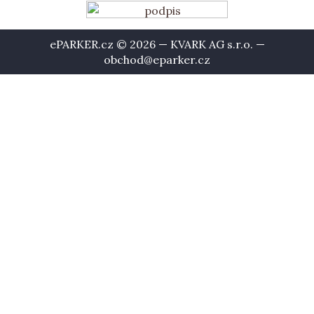
ePARKER.cz © 2026 — KVARK AG s.r.o. —
obchod@eparker.cz